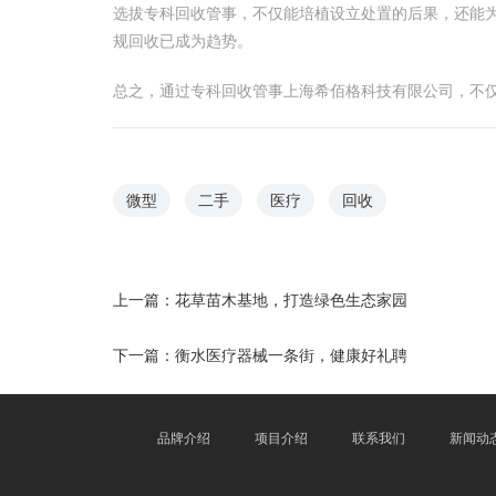
选拔专科回收管事，不仅能培植设立处置的后果，还能
规回收已成为趋势。
总之，通过专科回收管事上海希佰格科技有限公司，不
微型
二手
医疗
回收
上一篇：
花草苗木基地，打造绿色生态家园
下一篇：
衡水医疗器械一条街，健康好礼聘
品牌介绍
项目介绍
联系我们
新闻动