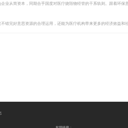
为企业从简资本，同期合乎国度对医疗烧毁物经管的干系轨则。跟着环保
仅不错完好意思资源的合理运用，还能为医疗机构带来更多的经济效益和
态
友情链接：